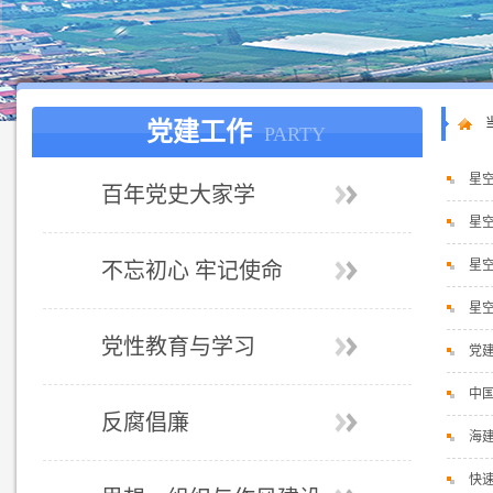
党建工作
PARTY
星空
百年党史大家学
星空
星空
不忘初心 牢记使命
星空
党性教育与学习
党
中
反腐倡廉
海
快