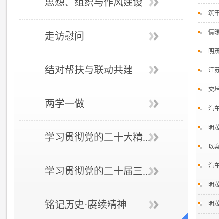
思想、组织与作风建设
筑
情
走访慰问
明
结对帮扶与联动共建
江
交
两学一做
汽
明
学习贯彻党的二十大精...
以
汽
学习贯彻党的二十届三...
明茂
铭记历史·赓续精神
明茂