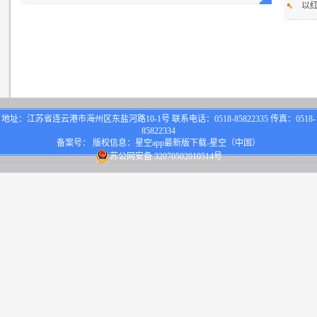
以
地址：江苏省连云港市海州区东盐河路10-1号 联系电话：0518-85822335 传真：0518-
85822334
备案号： 版权信息：星空app最新版下载-星空（中国）
苏公网安备 32070502010514号