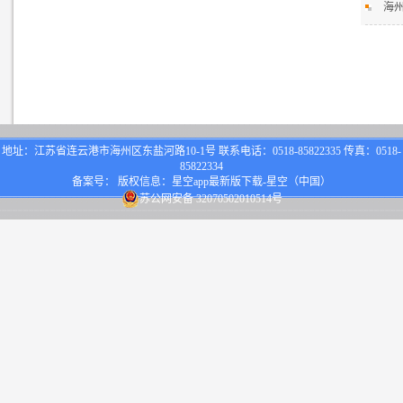
海
地址：江苏省连云港市海州区东盐河路10-1号 联系电话：0518-85822335 传真：0518-
85822334
备案号： 版权信息：星空app最新版下载-星空（中国）
苏公网安备 32070502010514号