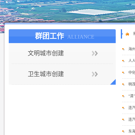
群团工作
ALLIANCE
海
文明城市创建
人
中
卫生城市创建
明
“清
连
连
东