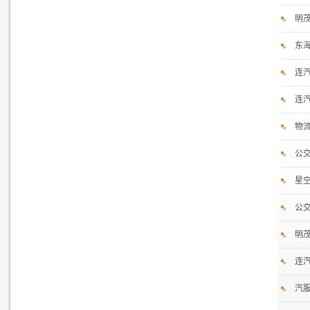
明
东
连
连
物流
公
星空
公交
明
连
汽服