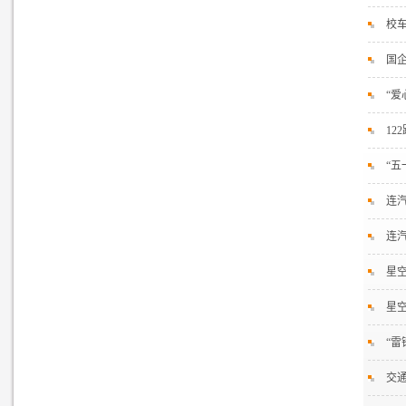
校
国
“
12
“五
连汽
连
星空
星空
“
交通