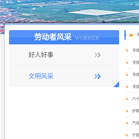
劳动者风采
WORKER
寻
好人好事
寻
寻
文明风采
寻
六
护
汽
于