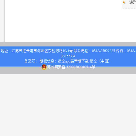
连汽
地址：江苏省连云港市海州区东盐河路10-1号 联系电话：0518-85822335 传真：0518-
85822334
备案号： 版权信息：星空app最新版下载-星空（中国）
苏公网安备 32070502010514号