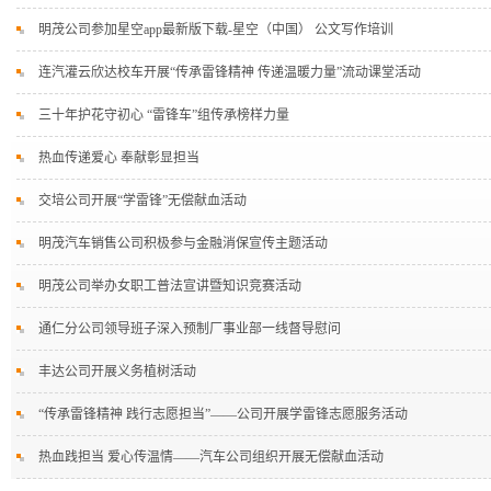
明茂公司参加星空app最新版下载-星空（中国） 公文写作培训
连汽灌云欣达校车开展“传承雷锋精神 传递温暖力量”流动课堂活动
三十年护花守初心 “雷锋车”组传承榜样力量
热血传递爱心 奉献彰显担当
交培公司开展“学雷锋”无偿献血活动
明茂汽车销售公司积极参与金融消保宣传主题活动
明茂公司举办女职工普法宣讲暨知识竞赛活动
通仁分公司领导班子深入预制厂事业部一线督导慰问
丰达公司开展义务植树活动
“传承雷锋精神 践行志愿担当”——公司开展学雷锋志愿服务活动
热血践担当 爱心传温情——汽车公司组织开展无偿献血活动