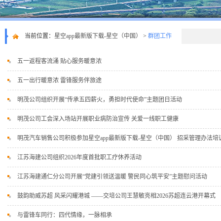
当前位置：
星空app最新版下载-星空（中国）
>
群团工作
五一返程客流涌 贴心服务暖意浓
五一出行暖意浓 雷锋服务伴旅途
明茂公司组织开展“传承五四薪火，勇担时代使命”主题团日活动
明茂公司工会深入场站开展职业病防治宣传 关爱一线职工健康
明茂汽车销售公司积极参加星空app最新版下载-星空（中国） 招采管理办法培
江苏海建公司组织2026年度首批职工疗休养活动
江苏海建通仁分公司开展“党建引领送温暖 警民同心筑平安”主题慰问活动
鼓韵助威苏超 风采闪耀港城 ——交培公司王慧敏亮相2026苏超连云港开幕式
与雷锋车同行：四代情缘，一脉相承