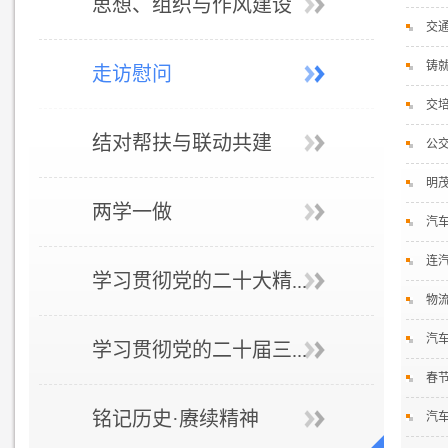
思想、组织与作风建设
交通
铸
走访慰问
交
结对帮扶与联动共建
公交
明
两学一做
汽
连
学习贯彻党的二十大精...
物流
汽
学习贯彻党的二十届三...
春
铭记历史·赓续精神
汽