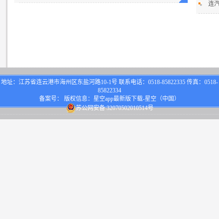
连
地址：江苏省连云港市海州区东盐河路10-1号 联系电话：0518-85822335 传真：0518-
85822334
备案号： 版权信息：星空app最新版下载-星空（中国）
苏公网安备 32070502010514号