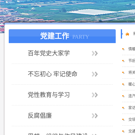
党建工作
PARTY
情
百年党史大家学
节
将
不忘初心 牢记使命
暖
党性教育与学习
连
家访
反腐倡廉
交
交通