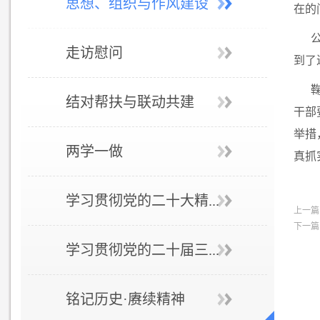
思想、组织与作风建设
在的
走访慰问
到了
结对帮扶与联动共建
干部
举措
两学一做
真抓
学习贯彻党的二十大精...
上一篇
下一篇
学习贯彻党的二十届三...
铭记历史·赓续精神