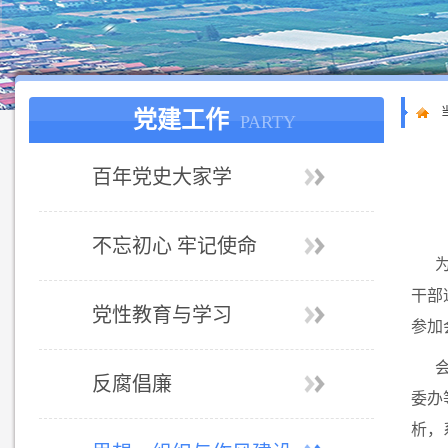
党建工作
PARTY
百年党史大家学
不忘初心 牢记使命
干部
党性教育与学习
参加
反腐倡廉
委办
析，