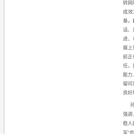
转网
成效
基。
话、
进、
展上
前正
任，
能力
留问
良好
强调
稳人
军”