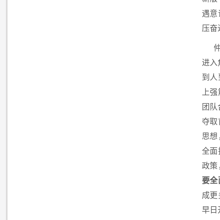
遇意
压奋
进入
到人
上强
团队
夺取
思想
全面
政策
要全
成更
早日