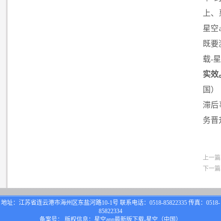
上、
星空
既要
载-
实效
国）
滞后
务晋
上一篇
下一篇
地址：江苏省连云港市海州区东盐河路10-1号 联系电话：0518-85822335 传真：0518-
85822334
备案号： 版权信息：星空app最新版下载-星空（中国）