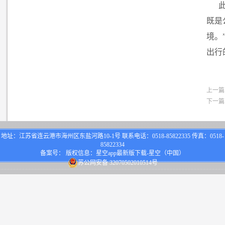
既是
境。
出行
上一篇
下一篇
地址：江苏省连云港市海州区东盐河路10-1号 联系电话：0518-85822335 传真：0518-
85822334
备案号： 版权信息：星空app最新版下载-星空（中国）
苏公网安备 32070502010514号