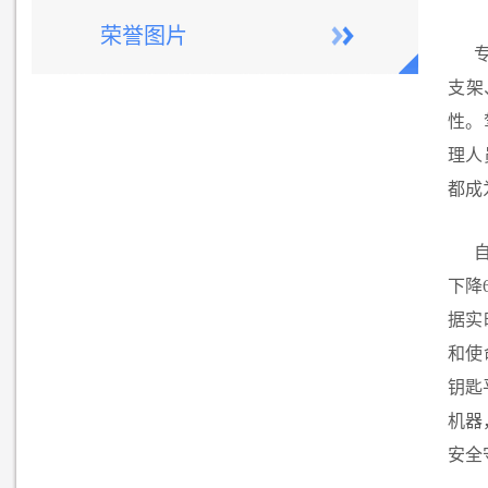
荣誉图片
支架
性。
理人
都成
下降
据实
和使
钥匙
机器
安全